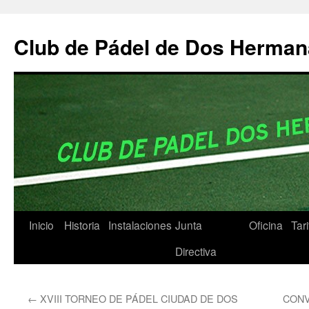
Club de Pádel de Dos Herma
Inicio
Historia
Instalaciones
Junta
Oficina
Tar
Saltar
Directiva
al
contenido
←
XVIII TORNEO DE PÁDEL CIUDAD DE DOS
CONV