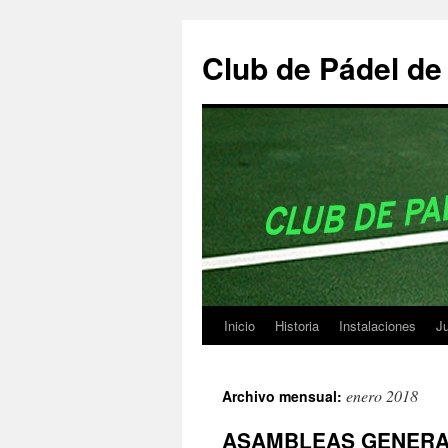
Club de Pádel d
Inicio
Historia
Instalaciones
Ju
Saltar
al
enero 2018
Archivo mensual:
contenido
ASAMBLEAS GENERAL