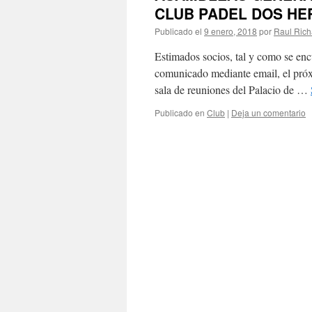
CLUB PADEL DOS H
Publicado el
9 enero, 2018
por
Raul Rich
Estimados socios, tal y como se enc
comunicado mediante email, el próxi
sala de reuniones del Palacio de …
Publicado en
Club
|
Deja un comentario