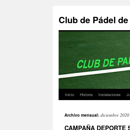
Club de Pádel d
Inicio
Historia
Instalaciones
Ju
Saltar
al
diciembre 2020
Archivo mensual:
contenido
CAMPAÑA DEPORTE S