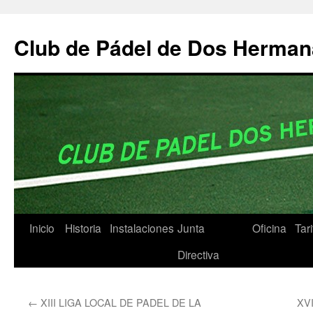
Club de Pádel de Dos Herma
Inicio
Historia
Instalaciones
Junta
Oficina
Tar
Saltar
Directiva
al
contenido
←
XIII LIGA LOCAL DE PADEL DE LA
XV